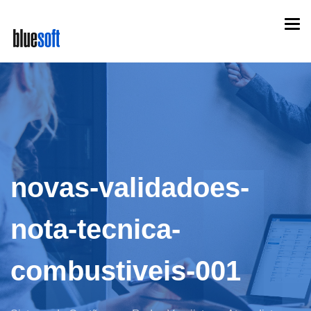
Skip
Togg
to
navi
main
content
novas-validadoes-
nota-tecnica-
combustiveis-001