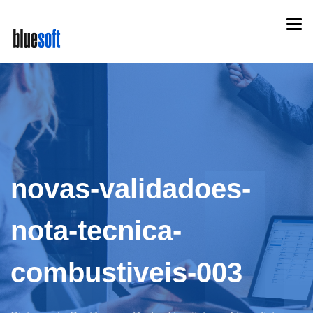
Skip
Togg
to
navi
main
content
novas-validadoes-
nota-tecnica-
combustiveis-003