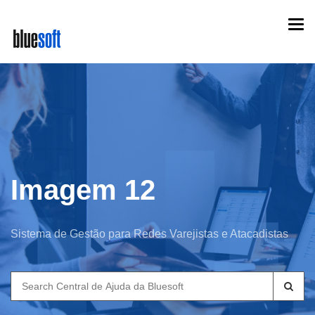
Skip
Togg
to
navi
main
content
Imagem 12
Sistema de Gestão para Redes Varejistas e Atacadistas
Search
for: