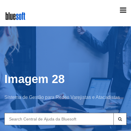
Skip
Togg
to
navi
main
content
Imagem 28
Sistema de Gestão para Redes Varejistas e Atacadistas
Search
for: