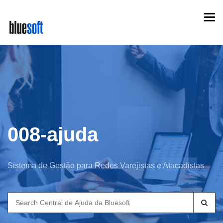
Skip
Togg
to
navi
main
content
008-ajuda
Sistema de Gestão para Redes Varejistas e Atacadistas
Search
for: