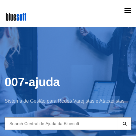
Skip
Togg
to
navi
main
content
007-ajuda
Sistema de Gestão para Redes Varejistas e Atacadistas
Search
for: