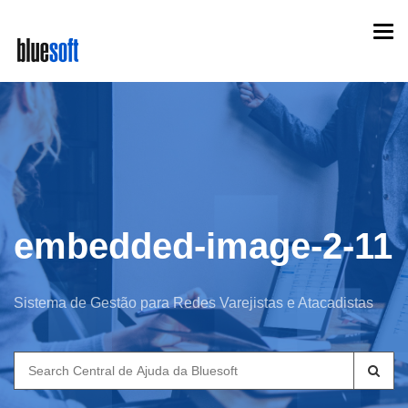
Skip
Togg
to
navi
main
content
embedded-image-2-11
Sistema de Gestão para Redes Varejistas e Atacadistas
Search
for: