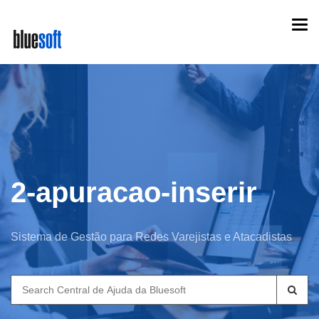
Skip
Togg
to
navi
main
content
2-apuracao-inserir
Sistema de Gestão para Redes Varejistas e Atacadistas
Search
for: