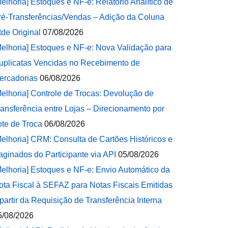
Melhoria] Estoques e NF-e: Relatório Analítico de
ré-Transferências/Vendas – Adição da Coluna
tde Original
07/08/2026
Melhoria] Estoques e NF-e: Nova Validação para
uplicatas Vencidas no Recebimento de
ercadorias
06/08/2026
Melhoria] Controle de Trocas: Devolução de
ransferência entre Lojas – Direcionamento por
ote de Troca
06/08/2026
Melhoria] CRM: Consulta de Cartões Históricos e
aginados do Participante via API
05/08/2026
Melhoria] Estoques e NF-e: Envio Automático da
ota Fiscal à SEFAZ para Notas Fiscais Emitidas
 partir da Requisição de Transferência Interna
5/08/2026