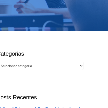
ategorias
ategorias
osts Recentes