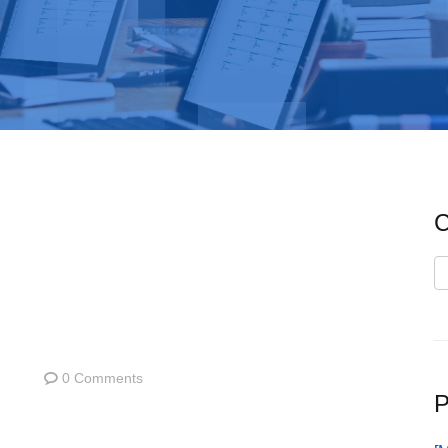
C
C
0 Comments
P