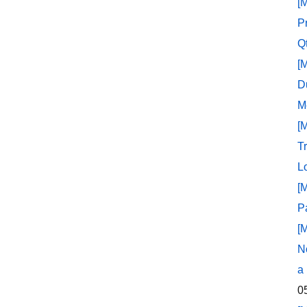
[
P
Q
[
D
M
[
T
L
[
P
[
N
a
0