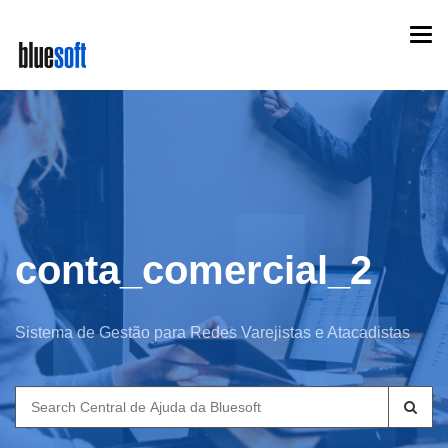
Skip
Togg
to
navi
main
content
conta_comercial_2
Sistema de Gestão para Redes Varejistas e Atacadistas
Search
for: