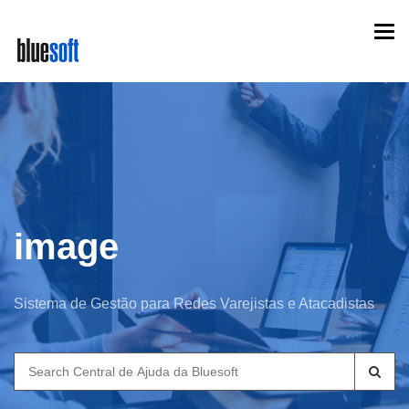
Skip
Togg
to
navi
main
content
image
Sistema de Gestão para Redes Varejistas e Atacadistas
Search
for: