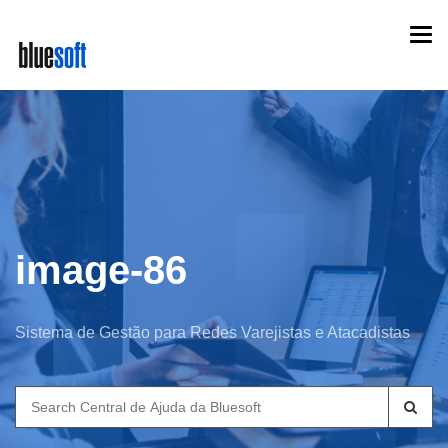
Skip
Togg
to
navi
main
content
image-86
Sistema de Gestão para Redes Varejistas e Atacadistas
Search
for: