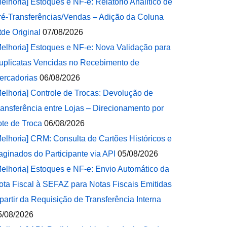
Melhoria] Estoques e NF-e: Relatório Analítico de
ré-Transferências/Vendas – Adição da Coluna
tde Original
07/08/2026
Melhoria] Estoques e NF-e: Nova Validação para
uplicatas Vencidas no Recebimento de
ercadorias
06/08/2026
Melhoria] Controle de Trocas: Devolução de
ransferência entre Lojas – Direcionamento por
ote de Troca
06/08/2026
Melhoria] CRM: Consulta de Cartões Históricos e
aginados do Participante via API
05/08/2026
Melhoria] Estoques e NF-e: Envio Automático da
ota Fiscal à SEFAZ para Notas Fiscais Emitidas
 partir da Requisição de Transferência Interna
5/08/2026