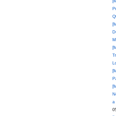
[
P
Q
[
D
M
[
T
L
[
P
[
N
a
0