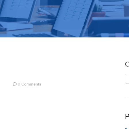
C
C
0 Comments
P