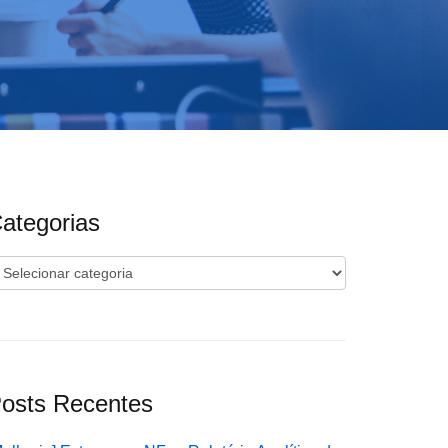
ategorias
ategorias
osts Recentes