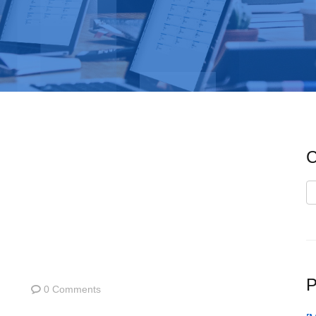
C
C
P
0 Comments