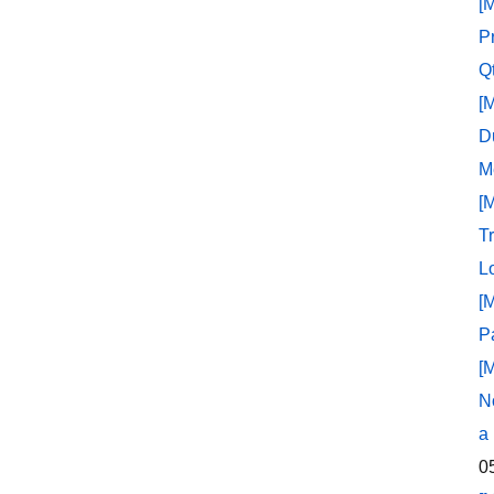
[
P
Q
[
D
M
[
T
L
[
P
[
N
a
0