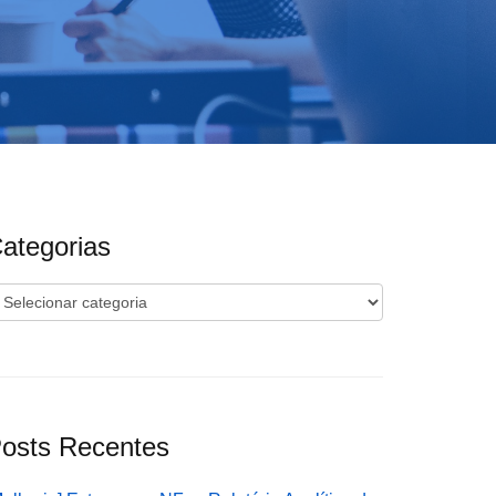
ategorias
ategorias
osts Recentes