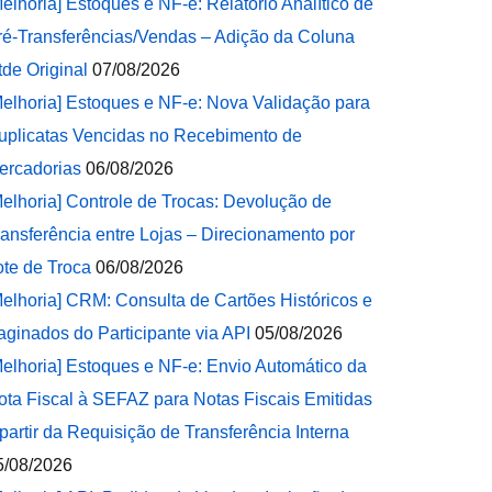
Melhoria] Estoques e NF-e: Relatório Analítico de
ré-Transferências/Vendas – Adição da Coluna
tde Original
07/08/2026
Melhoria] Estoques e NF-e: Nova Validação para
uplicatas Vencidas no Recebimento de
ercadorias
06/08/2026
Melhoria] Controle de Trocas: Devolução de
ransferência entre Lojas – Direcionamento por
ote de Troca
06/08/2026
Melhoria] CRM: Consulta de Cartões Históricos e
aginados do Participante via API
05/08/2026
Melhoria] Estoques e NF-e: Envio Automático da
ota Fiscal à SEFAZ para Notas Fiscais Emitidas
 partir da Requisição de Transferência Interna
5/08/2026