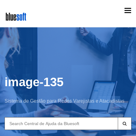
Skip
Togg
to
navi
main
content
image-135
Sistema de Gestão para Redes Varejistas e Atacadistas
Search
for: