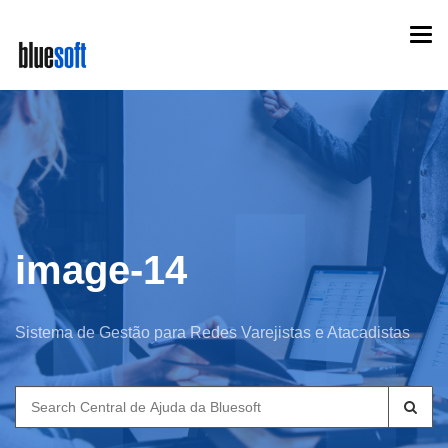
Skip
Togg
to
navi
main
content
image-14
Sistema de Gestão para Redes Varejistas e Atacadistas
Search
for: