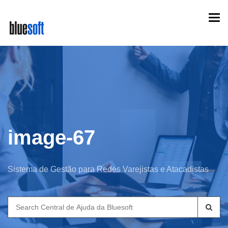
Skip
Togg
to
navi
main
content
image-67
Sistema de Gestão para Redes Varejistas e Atacadistas
Search
for: