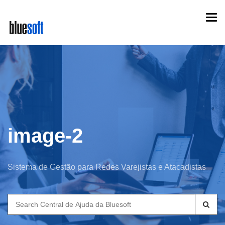
Skip
Togg
to
navi
main
content
image-2
Sistema de Gestão para Redes Varejistas e Atacadistas
Search
for: