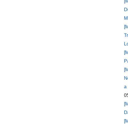
[
D
M
[
T
L
[
P
[
N
a
0
[
D
[