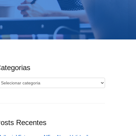
ategorias
ategorias
osts Recentes