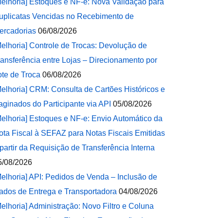
Melhoria] Estoques e NF-e: Nova Validação para
uplicatas Vencidas no Recebimento de
ercadorias
06/08/2026
Melhoria] Controle de Trocas: Devolução de
ransferência entre Lojas – Direcionamento por
ote de Troca
06/08/2026
Melhoria] CRM: Consulta de Cartões Históricos e
aginados do Participante via API
05/08/2026
Melhoria] Estoques e NF-e: Envio Automático da
ota Fiscal à SEFAZ para Notas Fiscais Emitidas
 partir da Requisição de Transferência Interna
5/08/2026
Melhoria] API: Pedidos de Venda – Inclusão de
ados de Entrega e Transportadora
04/08/2026
Melhoria] Administração: Novo Filtro e Coluna