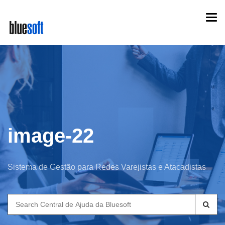
Skip
Togg
to
navi
main
content
image-22
Sistema de Gestão para Redes Varejistas e Atacadistas
Search
for: