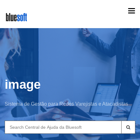
Skip
Togg
to
navi
main
content
image
Sistema de Gestão para Redes Varejistas e Atacadistas
Search
for: