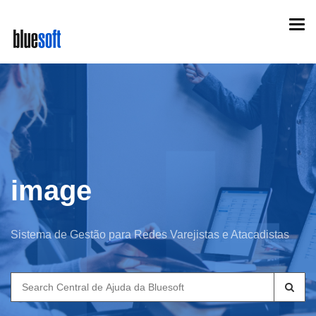
Skip
Togg
to
navi
main
content
image
Sistema de Gestão para Redes Varejistas e Atacadistas
Search
for: