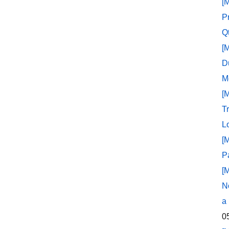
[
P
Q
[
D
M
[
T
L
[
P
[
N
a
0