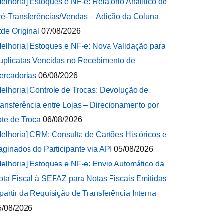
Melhoria] Estoques e NF-e: Relatório Analítico de
ré-Transferências/Vendas – Adição da Coluna
tde Original
07/08/2026
Melhoria] Estoques e NF-e: Nova Validação para
uplicatas Vencidas no Recebimento de
ercadorias
06/08/2026
Melhoria] Controle de Trocas: Devolução de
ransferência entre Lojas – Direcionamento por
ote de Troca
06/08/2026
Melhoria] CRM: Consulta de Cartões Históricos e
aginados do Participante via API
05/08/2026
Melhoria] Estoques e NF-e: Envio Automático da
ota Fiscal à SEFAZ para Notas Fiscais Emitidas
 partir da Requisição de Transferência Interna
5/08/2026