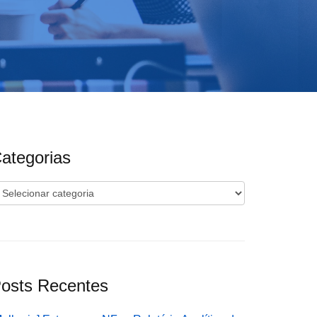
ategorias
ategorias
osts Recentes