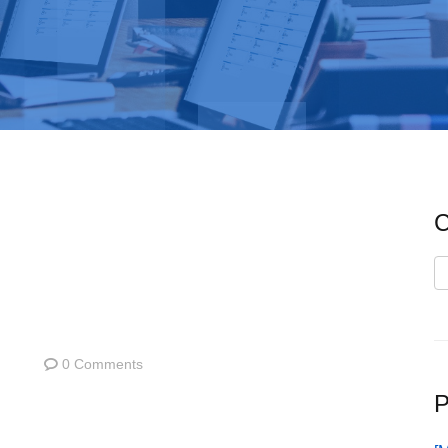
C
C
0 Comments
P