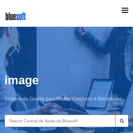
Skip
Togg
to
navi
main
content
image
Sistema de Gestão para Redes Varejistas e Atacadistas
Search
for: