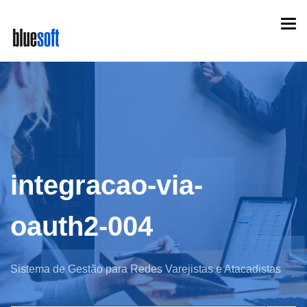
Skip
Togg
to
navi
main
content
integracao-via-
oauth2-004
Sistema de Gestão para Redes Varejistas e Atacadistas