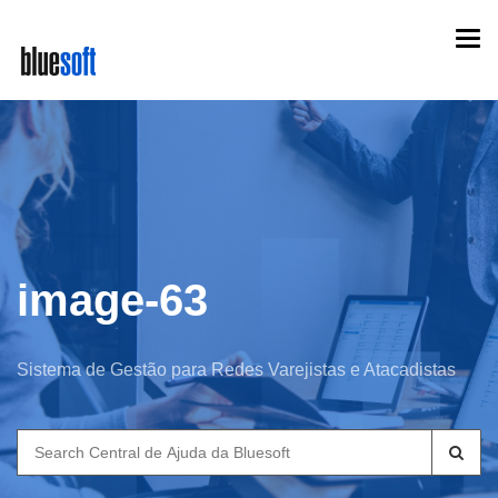
Skip
Togg
to
navi
main
content
image-63
Sistema de Gestão para Redes Varejistas e Atacadistas
Search
for: