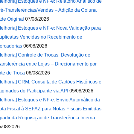
Melhoria] Estoques e NF-e: Relatório Analítico de
ré-Transferências/Vendas – Adição da Coluna
tde Original
07/08/2026
Melhoria] Estoques e NF-e: Nova Validação para
uplicatas Vencidas no Recebimento de
ercadorias
06/08/2026
Melhoria] Controle de Trocas: Devolução de
ransferência entre Lojas – Direcionamento por
ote de Troca
06/08/2026
Melhoria] CRM: Consulta de Cartões Históricos e
aginados do Participante via API
05/08/2026
Melhoria] Estoques e NF-e: Envio Automático da
ota Fiscal à SEFAZ para Notas Fiscais Emitidas
 partir da Requisição de Transferência Interna
5/08/2026