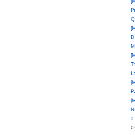
[
P
Q
[
D
M
[
T
L
[
P
[
N
a
0