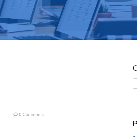
C
C
0 Comments
P