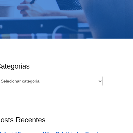
ategorias
ategorias
osts Recentes