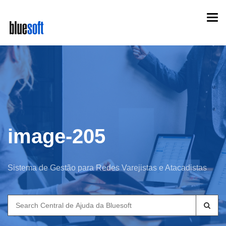
Skip
Togg
to
navi
main
content
image-205
Sistema de Gestão para Redes Varejistas e Atacadistas
Search
for: