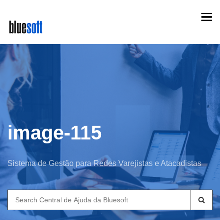
Skip
Togg
to
navi
main
content
image-115
Sistema de Gestão para Redes Varejistas e Atacadistas
Search
for: