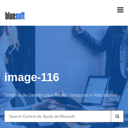
Skip
Togg
to
navi
main
content
image-116
Sistema de Gestão para Redes Varejistas e Atacadistas
Search
for: