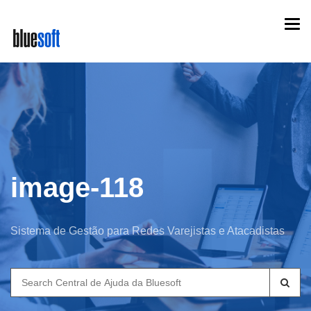
Skip
Togg
to
navi
main
content
image-118
Sistema de Gestão para Redes Varejistas e Atacadistas
Search
for: