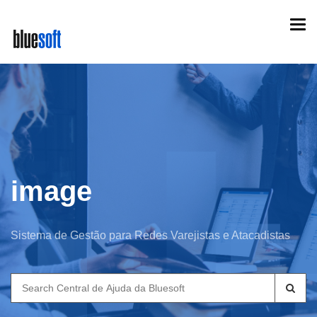
Skip
Togg
to
navi
main
content
image
Sistema de Gestão para Redes Varejistas e Atacadistas
Search
for: