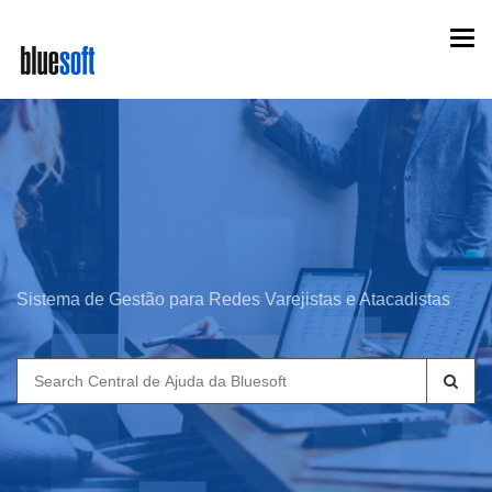
Skip
Togg
to
navi
main
content
Sistema de Gestão para Redes Varejistas e Atacadistas
Search
for: