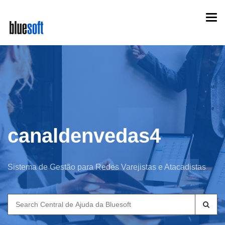
Skip
Togg
to
navi
main
content
canaldenvedas4
Sistema de Gestão para Redes Varejistas e Atacadistas
Search
for: