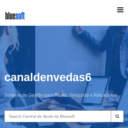
Skip
Togg
to
navi
main
content
canaldenvedas6
Sistema de Gestão para Redes Varejistas e Atacadistas
Search
for: