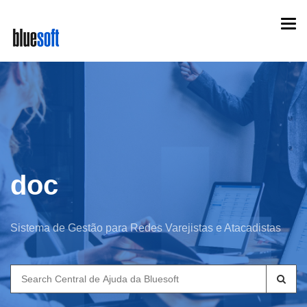
Skip
Togg
to
navi
main
content
doc
Sistema de Gestão para Redes Varejistas e Atacadistas
Search
for: