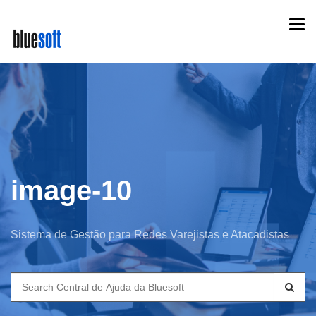
Skip
Togg
to
navi
main
content
image-10
Sistema de Gestão para Redes Varejistas e Atacadistas
Search
for: