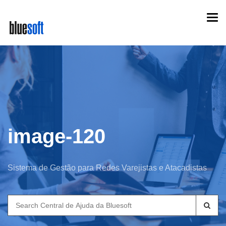
Skip
Togg
to
navi
main
content
image-120
Sistema de Gestão para Redes Varejistas e Atacadistas
Search
for: