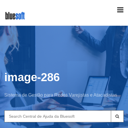
Skip
Togg
to
navi
main
content
image-286
Sistema de Gestão para Redes Varejistas e Atacadistas
Search
for: