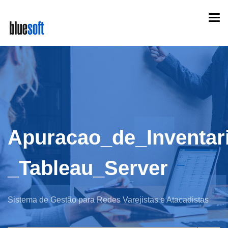
Skip
Togg
to
navi
main
content
Apuracao_de_Inventar
_Tableau_Server
Sistema de Gestão para Redes Varejistas e Atacadistas