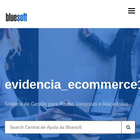
Skip
Togg
to
navi
main
content
evidencia_ecommerce
Sistema de Gestão para Redes Varejistas e Atacadistas
Search
for: