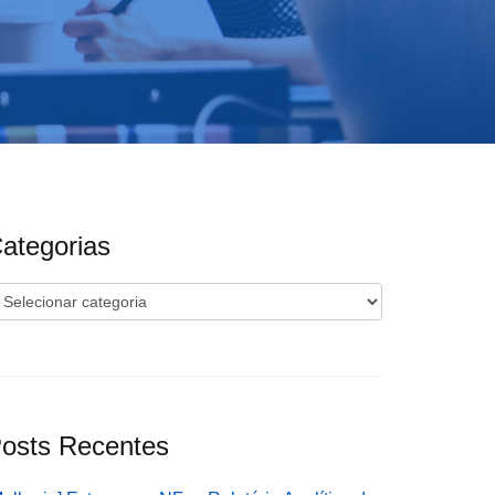
ategorias
ategorias
osts Recentes