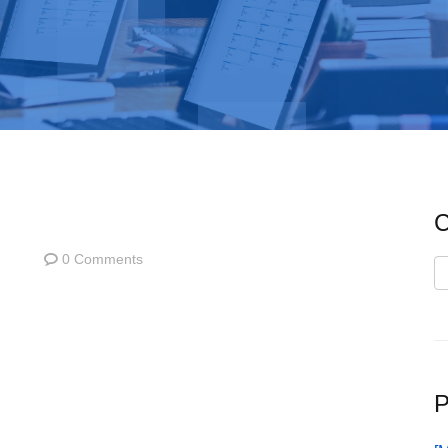
C
0 Comments
C
P