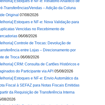
Melhoria] Estoques e NF-e: Relatório Analítico de
ré-Transferências/Vendas – Adição da Coluna
tde Original
07/08/2026
Melhoria] Estoques e NF-e: Nova Validação para
uplicatas Vencidas no Recebimento de
ercadorias
06/08/2026
Melhoria] Controle de Trocas: Devolução de
ransferência entre Lojas – Direcionamento por
ote de Troca
06/08/2026
Melhoria] CRM: Consulta de Cartões Históricos e
aginados do Participante via API
05/08/2026
Melhoria] Estoques e NF-e: Envio Automático da
ota Fiscal à SEFAZ para Notas Fiscais Emitidas
 partir da Requisição de Transferência Interna
5/08/2026