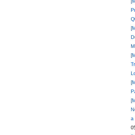
[
P
Q
[
D
M
[
T
L
[
P
[
N
a
0