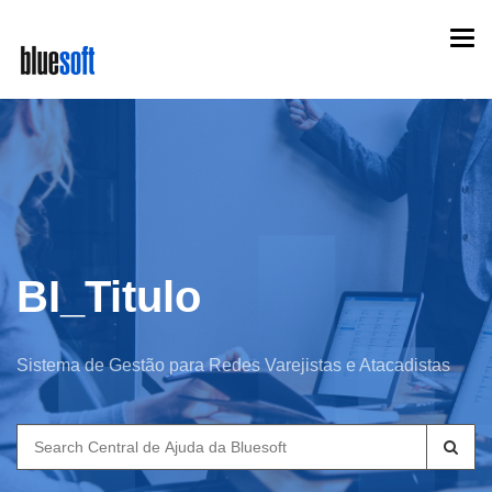
Skip
Togg
to
navi
main
content
BI_Titulo
Sistema de Gestão para Redes Varejistas e Atacadistas
Search
for: