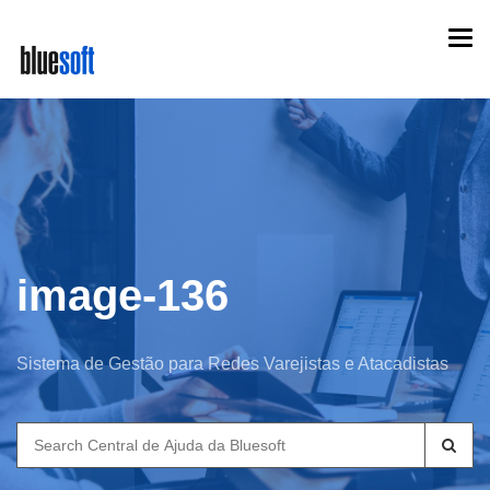
Skip
Togg
to
navi
main
content
image-136
Sistema de Gestão para Redes Varejistas e Atacadistas
Search
for: