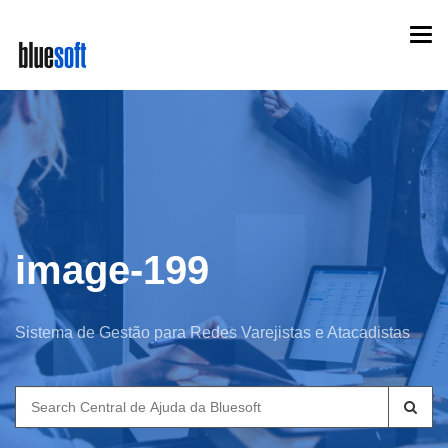
Skip
Togg
to
navi
main
content
image-199
Sistema de Gestão para Redes Varejistas e Atacadistas
Search
for: