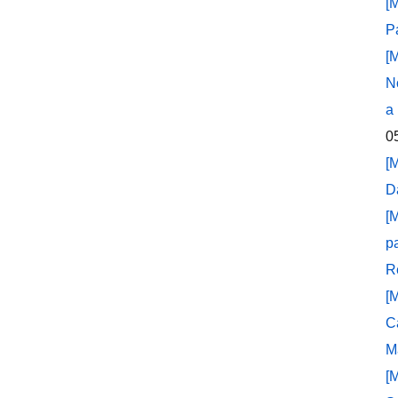
[
P
[
N
a
0
[
D
[
p
R
[
C
M
[