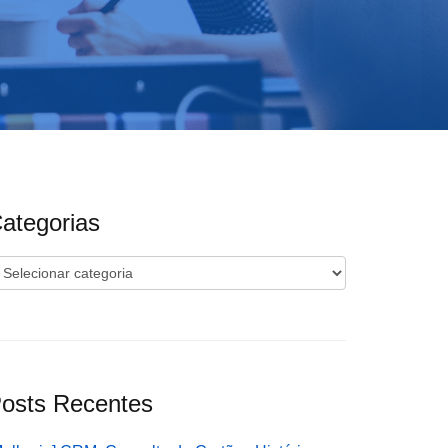
ategorias
ategorias
osts Recentes