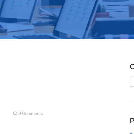
C
C
0 Comments
P