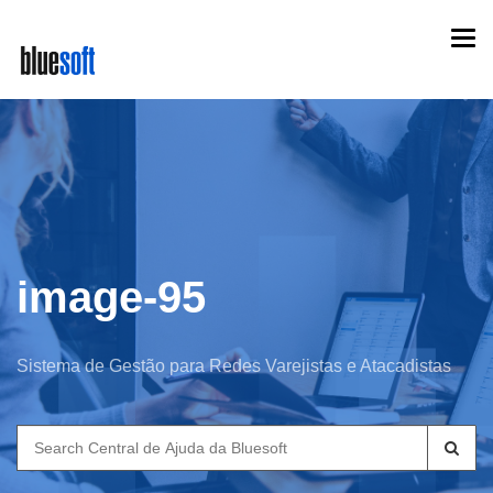
Skip
Togg
to
navi
main
content
image-95
Sistema de Gestão para Redes Varejistas e Atacadistas
Search
for: