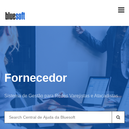
Skip
Togg
to
navi
main
content
Fornecedor
Sistema de Gestão para Redes Varejistas e Atacadistas
Search
for: