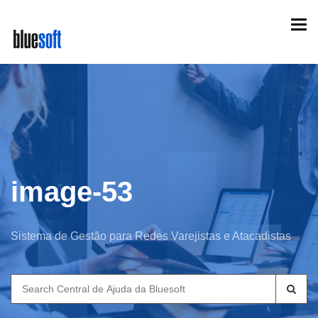
Skip
Togg
to
navi
main
content
image-53
Sistema de Gestão para Redes Varejistas e Atacadistas
Search
for: