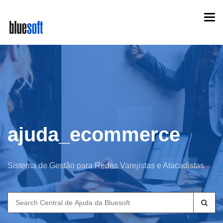
Skip
Togg
to
navi
main
content
ajuda_ecommerce
Sistema de Gestão para Redes Varejistas e Atacadistas
Search
for: